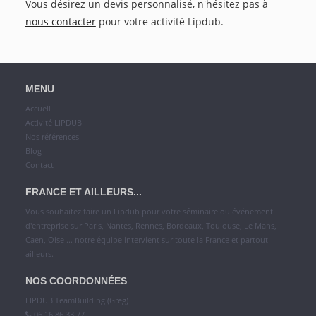
Vous désirez un devis personnalisé, n'hésitez pas à
nous contacter
pour votre activité Lipdub.
MENU
Accueil
Activité LIPDUB
Nos références
Blog
Contact
FRANCE ET AILLEURS...
Vous souhaitez faire un Lipdub pour votre séminaire ou événement
d'entreprise sur Paris, Nantes, Rennes, Bordeaux, Toulouse, Le Mans,
Caen, Oise ... notre équipe intervient
sur toute la France et partout
ailleurs
.
NOS COORDONNÉES
LIPDUB TeamBuilding (Greg)
06 16 86 33 77